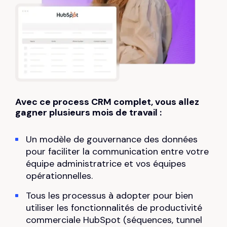
0
1
2
3
Avec ce process CRM complet, vous allez
gagner plusieurs mois de travail :
4
Un modèle de gouvernance des données
5
pour faciliter la communication entre votre
équipe administratrice et vos équipes
6
opérationnelles.
0
Tous les processus à adopter pour bien
7
utiliser les fonctionnalités de productivité
1
commerciale HubSpot (séquences, tunnel