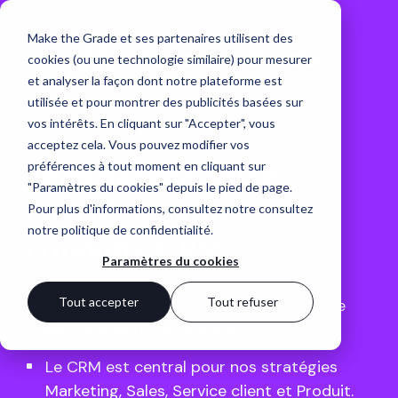
Make the Grade et ses partenaires utilisent des
cookies (ou une technologie similaire) pour mesurer
et analyser la façon dont notre plateforme est
utilisée et pour montrer des publicités basées sur
vos intérêts. En cliquant sur "Accepter", vous
acceptez cela. Vous pouvez modifier vos
Téléchargez votre
préférences à tout moment en cliquant sur
"Paramètres du cookies" depuis le pied de page.
charte de bonne
Pour plus d'informations, consultez notre
consultez
notre politique de confidentialité
.
conduite CRM
Paramètres du cookies
Tout accepter
Tout refuser
Ce process offrira un gain de temps et une
meilleure qualité des données :
Le CRM est central pour nos stratégies
Marketing, Sales, Service client et Produit.