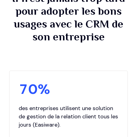
9
pour adopter les bons
3
6
0
usages avec le CRM de
4
7
son entreprise
1
5
8
2
6
9
3
7
0
%
4
8
5
des entreprises utilisent une solution
de gestion de la relation client tous les
9
jours (Easiware).
6
0