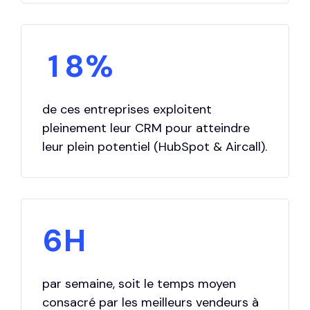
0
0
7
1
1
8
%
2
2
9
3
de ces entreprises exploitent
pleinement leur CRM pour atteindre
3
0
leur plein potentiel (HubSpot & Aircall).
4
4
5
5
6
H
6
7
par semaine, soit le temps moyen
consacré par les meilleurs vendeurs à