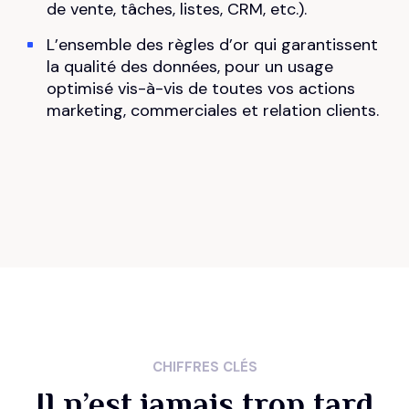
de vente, tâches, listes, CRM, etc.).
8
2
L’ensemble des règles d’or qui garantissent
la qualité des données, pour un usage
9
3
optimisé vis-à-vis de toutes vos actions
marketing, commerciales et relation clients.
0
4
1
5
2
6
0
3
7
1
4
8
CHIFFRES CLÉS
2
5
Il n’est jamais trop tard