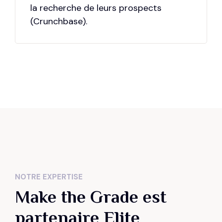
7
8
la recherche de leurs prospects
(Crunchbase).
8
9
9
0
0
NOTRE EXPERTISE
Make the Grade est
partenaire Elite