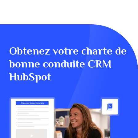
étant de centraliser vos outils, vos données
et vos utilisateurs, pour en maîtriser le
retour sur investissement.
Obtenez votre charte de
bonne conduite CRM
HubSpot