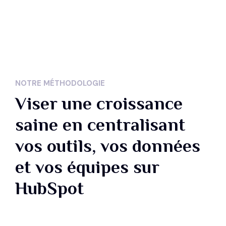
5
6
7
NOTRE MÉTHODOLOGIE
8
Viser une croissance
saine en centralisant
9
vos outils, vos données
0
et vos équipes sur
HubSpot