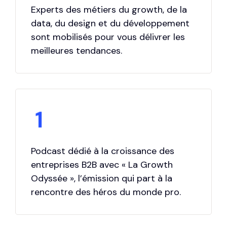
5
Experts des métiers du growth, de la
data, du design et du développement
6
sont mobilisés pour vous délivrer les
meilleures tendances.
7
0
8
1
9
2
0
Podcast dédié à la croissance des
entreprises B2B avec « La Growth
3
Odyssée », l’émission qui part à la
rencontre des héros du monde pro.
4