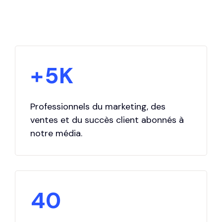
3
4
4
5
+
5
K
0
6
6
1
7
Professionnels du marketing, des
ventes et du succès client abonnés à
7
notre média.
2
8
8
3
9
9
4
0
0