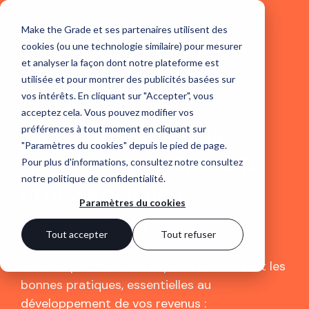
Make the Grade et ses partenaires utilisent des
cookies (ou une technologie similaire) pour mesurer
et analyser la façon dont notre plateforme est
utilisée et pour montrer des publicités basées sur
vos intérêts. En cliquant sur "Accepter", vous
acceptez cela. Vous pouvez modifier vos
Make the Noise : la
préférences à tout moment en cliquant sur
"Paramètres du cookies" depuis le pied de page.
newsletter dédiée à la
Pour plus d'informations, consultez notre
consultez
notre politique de confidentialité
.
croissance des
Paramètres du cookies
entreprises
Tout accepter
Tout refuser
Une fois par mois, nos experts condensent les
bonnes pratiques, essentielles au
développement de vos revenus :