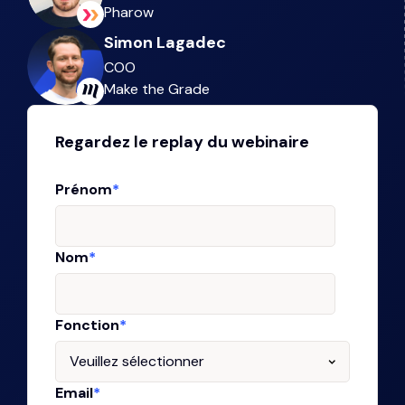
Pharow
Simon Lagadec
COO
Make the Grade
Regardez le replay du webinaire
Prénom
*
Nom
*
Fonction
*
Email
*