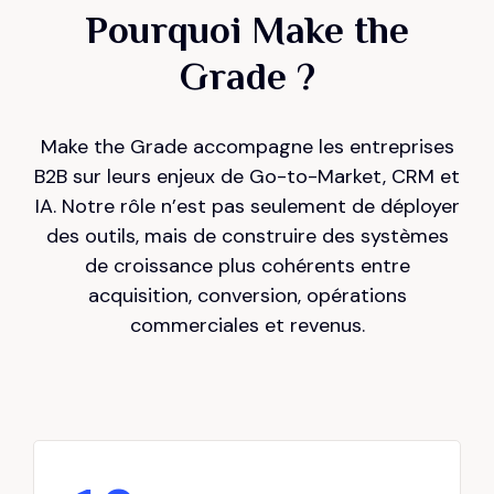
9
9
1
Pourquoi Make the
3
3
0
0
Grade ?
2
4
4
1
1
3
Make the Grade accompagne les entreprises
5
0
5
B2B sur leurs enjeux de Go-to-Market, CRM et
2
2
IA. Notre rôle n’est pas seulement de déployer
4
6
1
6
des outils, mais de construire des systèmes
3
3
de croissance plus cohérents entre
5
7
acquisition, conversion, opérations
2
7
4
4
commerciales et revenus.
6
8
3
8
5
5
7
0
9
4
9
6
6
8