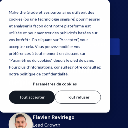
Make the Grade et ses partenaires utilisent des
cookies (ou une technologie similaire) pour mesurer
et analyser la façon dont notre plateforme est
utilisée et pour montrer des publicités basées sur
vos intérêts. En cliquant sur "Accepter", vous
REPLAY DU WEBINAIRE DU 5 DÉCEMBRE
acceptez cela. Vous pouvez modifier vos
2023
préférences à tout moment en cliquant sur
"Paramètres du cookies" depuis le pied de page.
3 actions outbound à
Pour plus d'informations, consultez notre
consultez
notre politique de confidentialité
.
déployer pour
Paramètres du cookies
transformer Q1 2024
Tout accepter
Tout refuser
Flavien Reviriego
Lead Growth