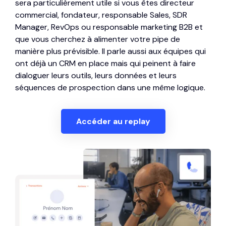
4
sera particulièrement utile si vous êtes directeur
commercial, fondateur, responsable Sales, SDR
Manager, RevOps ou responsable marketing B2B et
5
que vous cherchez à alimenter votre pipe de
manière plus prévisible. Il parle aussi aux équipes qui
6
ont déjà un CRM en place mais qui peinent à faire
dialoguer leurs outils, leurs données et leurs
0
0
séquences de prospection dans une même logique.
7
1
1
8
Accéder au replay
2
2
9
3
3
0
0
4
4
1
1