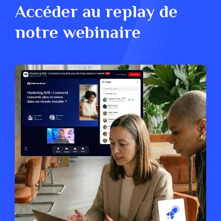
6
0
Accéder au replay de
7
notre webinaire
8
9
0