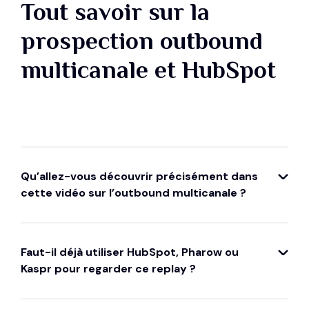
Tout savoir sur la
prospection outbound
multicanale et HubSpot
Qu’allez-vous découvrir précisément dans
cette vidéo sur l’outbound multicanale ?
Vous allez découvrir une méthode très
concrète pour rendre votre prospection
Faut-il déjà utiliser HubSpot, Pharow ou
plus ciblée, plus organisée et plus scalable.
Kaspr pour regarder ce replay ?
Le replay montre comment structurer votre
équipe commerciale, définir vos verticales
Non, ce replay est utile même si vous êtes
prioritaires, préciser vos ICP et construire