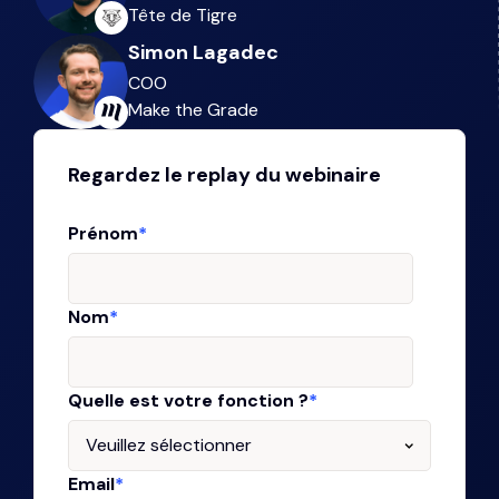
Tête de Tigre
Simon Lagadec
COO
Make the Grade
Regardez le replay du webinaire
Prénom
*
Nom
*
Quelle est votre fonction ?
*
Email
*