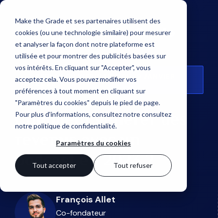
Make the Grade et ses partenaires utilisent des
cookies (ou une technologie similaire) pour mesurer
et analyser la façon dont notre plateforme est
utilisée et pour montrer des publicités basées sur
vos intérêts. En cliquant sur "Accepter", vous
REPLAY DU WEBINAIRE DU 19 JANVIER
acceptez cela. Vous pouvez modifier vos
2023
préférences à tout moment en cliquant sur
"Paramètres du cookies" depuis le pied de page.
Comment générer des
Pour plus d'informations, consultez notre
consultez
notre politique de confidentialité
.
revenus avec un
Paramètres du cookies
podcast en 2023 ?
Tout accepter
Tout refuser
François Allet
Co-fondateur