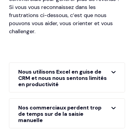
Si vous vous reconnaissez dans les
frustrations ci-dessous, c’est que nous
pouvons vous aider, vous orienter et vous
challenger.
Nous utilisons Excel en guise de
CRM et nous nous sentons limités
en productivité
Nos commerciaux fonctionnent avec des
colonnes et des lignes, sans avoir une
Nos commerciaux perdent trop
gestion des données globale. Nous sommes
de temps sur de la saisie
dans l'incapacité de partager et
manuelle
synchroniser les informations avec nos
autres outils. Comme nos emails et nos
Notre force de vente et nos marketeurs