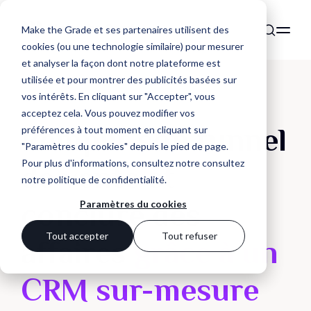
Make the Grade et ses partenaires utilisent des
cookies (ou une technologie similaire) pour mesurer
et analyser la façon dont notre plateforme est
utilisée et pour montrer des publicités basées sur
vos intérêts. En cliquant sur "Accepter", vous
acceptez cela. Vous pouvez modifier vos
Remplir son tunnel
préférences à tout moment en cliquant sur
"Paramètres du cookies" depuis le pied de page.
Pour plus d'informations, consultez notre
consultez
de vente et
notre politique de confidentialité
.
conclure des
Paramètres du cookies
Tout accepter
Tout refuser
affaires
grâce à un
CRM sur-mesure