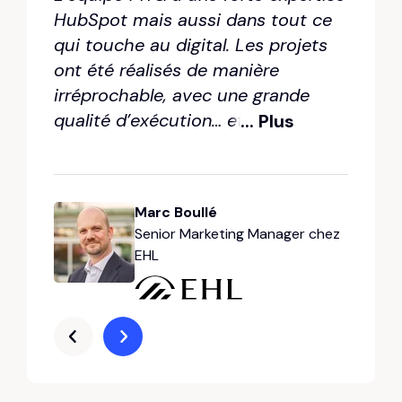
HubSpot mais aussi dans tout ce
qui touche au digital. Les projets
ont été réalisés de manière
irréprochable, avec une grande
qualité d’exécution… et le tout
... Plus
dans les temps, avec un contrôle
... Plus
... Plus
... Plus
qualité rigoureux dans les
livraisons, et sans dépassement de
Marc Boullé
Ambroise Payelleville
Eugenie Sassone
Julie Croyal
Sylvain Cadiot
budget - ce qui est extrêmement
Senior Marketing Manager chez
Directeur Commercial chez
Responsable CRM et Marketing
Chef de projet Marketing et
Lead & Marketing Manager chez
rare !"
EHL
Retreeb
chez Mata Capital
Web chez Beetween
Jalios