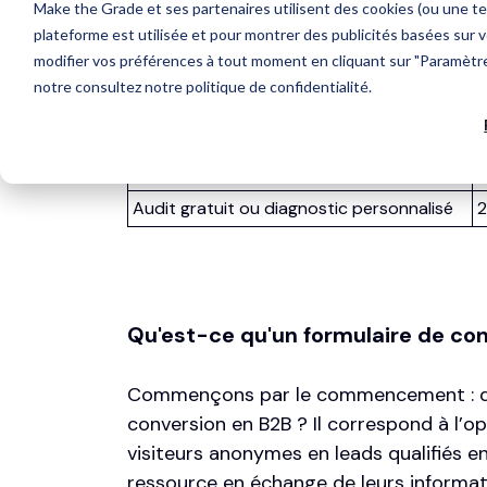
formulaires performent-ils réellement ?
Type d'offre
T
Démo SaaS
5
Livre blanc ou contenu téléchargeable
1
Audit gratuit ou diagnostic personnalisé
2
Qu'est-ce qu'un formulaire de con
Commençons par le commencement : qu
conversion en B2B ? Il correspond à l’o
visiteurs anonymes en leads qualifiés e
ressource en échange de leurs informati