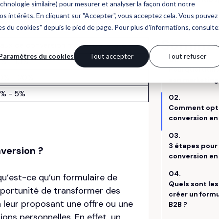
 Voici quelques repères concrets.
aux de conversion moyen constaté
% - 10%
0% - 20%
% - 5%
version ?
’est-ce qu’un formulaire de
pportunité de transformer des
n leur proposant une offre ou une
ons personnelles. En effet, un