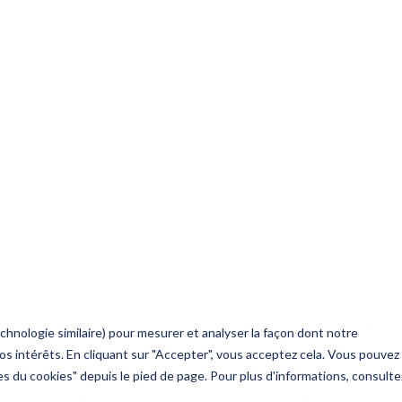
onnées clients pour un meilleur
s performances pour optimiser les
frent de nombreux avantages aux
é marketing, ils permettent de
r des campagnes personnalisées à
nt plus cohérentes, réactives et
commercial, le scoring et le
plus qualifiés. Permettant ainsi de
s à fort potentiel. Le partage de
e CRM, améliore la collaboration.
ratégique et une conversion plus
un outil de marketing automation
es rendre plus cohérentes,