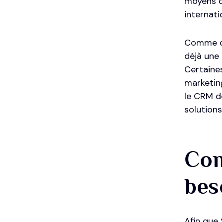
moyens de
internati
Comme da
déjà une 
Certaine
marketing
le
CRM
de
solutions
Com
bes
Afin que 