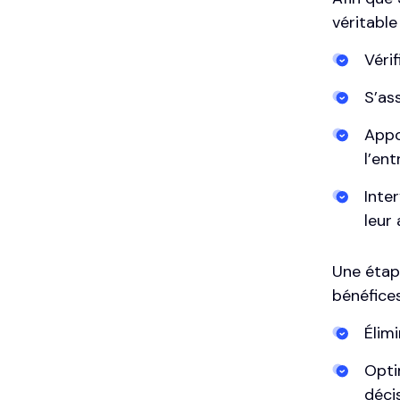
véritabl
Véri
S’as
Appo
l’ent
Inte
leur
Une étap
bénéfices
Élim
Opti
déci