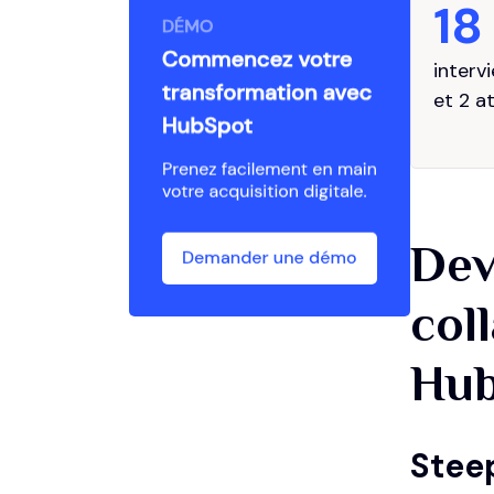
18
interv
et 2 a
Dev
col
Hu
Steep