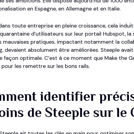
 ses ambitions. Elle dispose aujourd’hui de 1000 entr
onalisation en Espagne, en Allemagne et en Italie.
ns toute entreprise en pleine croissance, cela induit
quarantaine d’utilisateurs sur leur portail Hubspot, la
s mauvaises pratiques, impactant notamment la collabo
, devaient absolument être améliorées. Steeple avait 
 façon optimale. C’est à ce moment que Make the Gr
 pour les remettre sur les bons rails.
ment identifier préci
oins de Steeple sur l
Steeple ait toutes les clés en main pour optimiser so