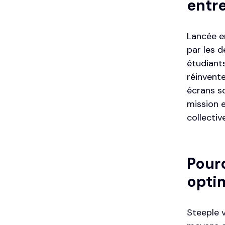
entr
Lancée en
par les 
étudiants
réinvente
écrans so
mission e
collectiv
Pourq
optim
Steeple v