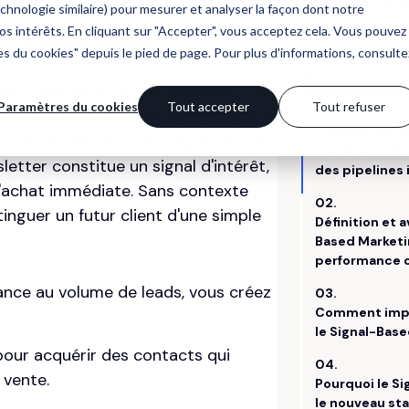
 : Le piège du MQL
fied Lead
(MQL) a été l'indicateur roi.
de leads qui ne sont, en réalité, que
e est simple : un téléchargement de
letter constitue un signal d'intérêt,
 d'achat immédiate. Sans contexte
tinguer un futur client d'une simple
ance au volume de leads, vous créez
our acquérir des contacts qui
 vente.