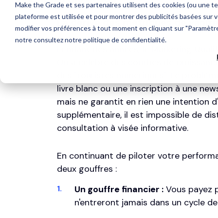
La dérive des métriques de vanité
Pendant des années, le
Marketing Quali
On a célébré des courbes de croissance 
des "touristes numériques". Le problèm
livre blanc ou une inscription à une news
mais ne garantit en rien une intention
supplémentaire, il est impossible de dis
consultation à visée informative.
En continuant de piloter votre perform
deux gouffres :
Un gouffre financier :
Vous payez p
n'entreront jamais dans un cycle de