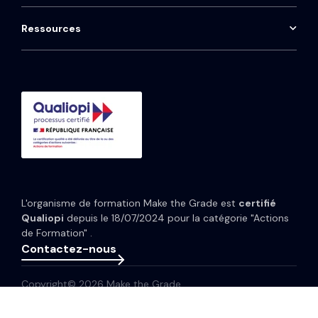
Installation téléphonie Aircall
Onboarding HubSpot
Qwoty
HubSpot Marketing Hub
Maintenance CRM
Ressources
Consulting HubSpot
Média
HubSpot Service Hub
Formation CRM HubSpot
Guides et Modèles
HubSpot Content Hub
Implémentation IA HubSpot
Études de cas
HubSpot Data Hub
Portfolio
Tarifs HubSpot
Espace presse
Webinaires
Newsletter
L'organisme de formation Make the Grade est
certifié
Glossaire
Qualiopi
depuis le 18/07/2024 pour la catégorie "Actions
de Formation" .
Contactez-nous
Copyright© 2026 Make the Grade
Politique de confidentialité
Mentions légales