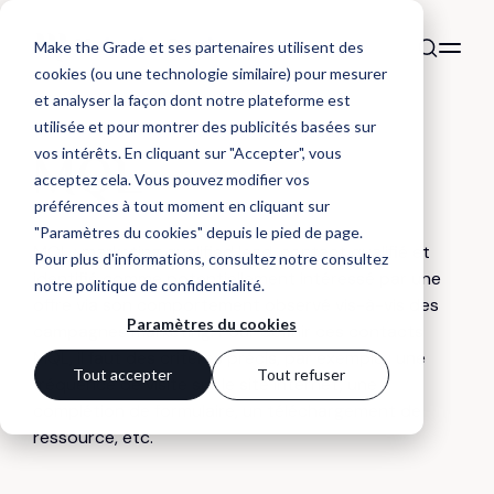
Make the Grade et ses partenaires utilisent des
cookies (ou une technologie similaire) pour mesurer
et analyser la façon dont notre plateforme est
utilisée et pour montrer des publicités basées sur
DÉFINITION
vos intérêts. En cliquant sur "Accepter", vous
MQL
acceptez cela. Vous pouvez modifier vos
préférences à tout moment en cliquant sur
"Paramètres du cookies" depuis le pied de page.
MQL : marketing qualified lead, contact qualifié et
Pour plus d'informations, consultez notre
consultez
identifié comme potentiellement intéressé par une
notre politique de confidentialité
.
offre via son comportement observé vis-à-vis des
Paramètres du cookies
campagnes marketing. Pour définir ces contacts
MQL, il faut des critères précis, par exemple : une
Tout accepter
Tout refuser
fréquence de visite sur le site internet, une
complétion de formulaire, un téléchargement de
ressource, etc.