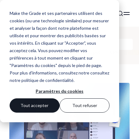
Make the Grade et ses partenaires utilisent des
cookies (ou une technologie similaire) pour mesurer
et analyser la façon dont notre plateforme est
utilisée et pour montrer des publicités basées sur
vos intérêts. En cliquant sur "Accepter", vous
Make the Noise
acceptez cela. Vous pouvez modifier vos
Tous
Website
Marketing
HubSpot
CRM
préférences à tout moment en cliquant sur
"Paramètres du cookies" depuis le pied de page.
Pour plus d'informations, consultez notre
consultez
notre politique de confidentialité
.
Paramètres du cookies
Tout accepter
Tout refuser