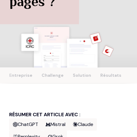
pages ?
Entreprise
Challenge
Solution
Résultats
RÉSUMER CET ARTICLE AVEC :
ChatGPT
Mistral
Claude
Perplexity
Grok