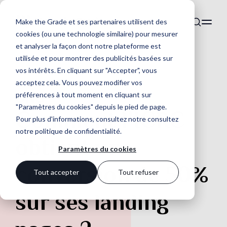
Make the Grade et ses partenaires utilisent des
cookies (ou une technologie similaire) pour mesurer
et analyser la façon dont notre plateforme est
utilisée et pour montrer des publicités basées sur
vos intérêts. En cliquant sur "Accepter", vous
acceptez cela. Vous pouvez modifier vos
préférences à tout moment en cliquant sur
ONG
"Paramètres du cookies" depuis le pied de page.
Comment l’ICRC
Pour plus d'informations, consultez notre
consultez
notre politique de confidentialité
.
obtient une
Paramètres du cookies
conversion de 50%
Tout accepter
Tout refuser
sur ses landing