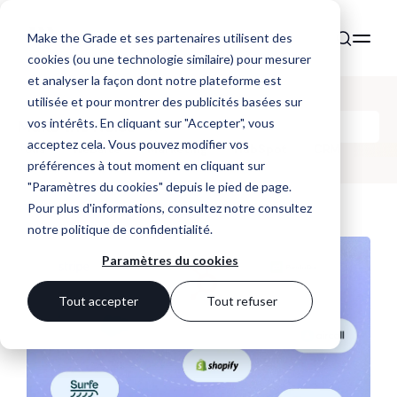
Make the Grade et ses partenaires utilisent des
cookies (ou une technologie similaire) pour mesurer
et analyser la façon dont notre plateforme est
utilisée et pour montrer des publicités basées sur
vos intérêts. En cliquant sur "Accepter", vous
Make the Noise
acceptez cela. Vous pouvez modifier vos
Tous
Website
Marketing
HubSpot
CRM
préférences à tout moment en cliquant sur
"Paramètres du cookies" depuis le pied de page.
Pour plus d'informations, consultez notre
consultez
notre politique de confidentialité
.
Paramètres du cookies
Tout accepter
Tout refuser