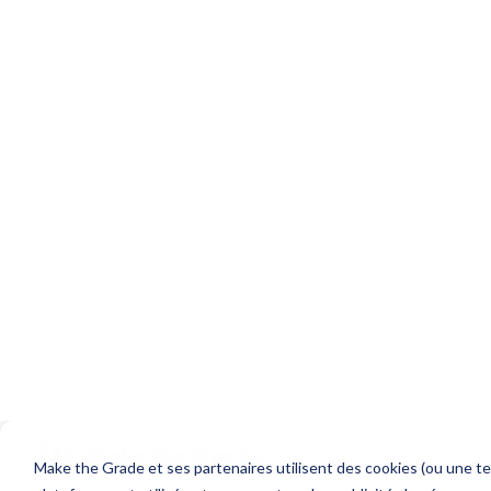
Ce qu’il faut retenir 
Revenue Hub est la solution de
cash, nativement intégrée au C
maturation sur certains marché
DealHub est une plateforme CP
processus commerciaux les plu
CRM.
Pour les entreprises déjà équi
réduit les intégrations et cent
sur une source unique.
DealHub conserve un avantage s
de catalogues très volumineux,
de règles tarifaires sophistiquée