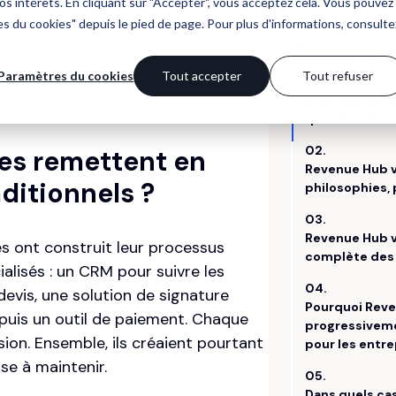
DealHub est avant tout un choix
s, et non un simple comparatif
ses remettent en
ditionnels ?
es ont construit leur processus
alisés : un CRM pour suivre les
evis, une solution de signature
, puis un outil de paiement. Chaque
sion. Ensemble, ils créaient pourtant
se à maintenir.