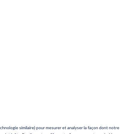
:
Revenue Hub v
solution selon 
 HubSpot dédiée au quote-to-
07.
Notre avis : R
RM, encore en cours de
s.
08.
Conclusion
Q reconnue pour gérer les
09.
s complexes, compatible multi-
FAQ – Tout sa
pées de HubSpot, Revenue Hub
ralise les données commerciales
tructurel dans les contextes
 d'architectures multi-CRM ou
s.