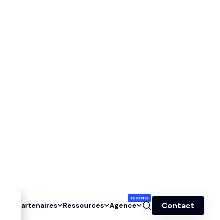
s DealHub : quelle
votre profil ?
evenue Hub ou DealHub ?
voir sur HubSpot AEO