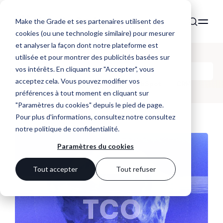
Make the Grade et ses partenaires utilisent des
cookies (ou une technologie similaire) pour mesurer
et analyser la façon dont notre plateforme est
utilisée et pour montrer des publicités basées sur
vos intérêts. En cliquant sur "Accepter", vous
Make the Noise
acceptez cela. Vous pouvez modifier vos
Tous
Website
Marketing
HubSpot
CRM
préférences à tout moment en cliquant sur
"Paramètres du cookies" depuis le pied de page.
Pour plus d'informations, consultez notre
consultez
notre politique de confidentialité
.
Paramètres du cookies
Tout accepter
Tout refuser