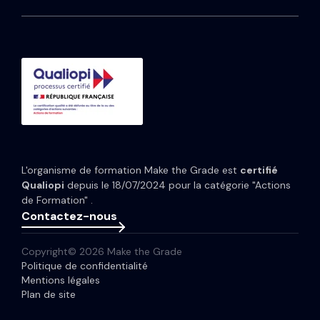
Média
HubSpot Service Hub
Formation CRM HubSpot
Guides et Modèles
HubSpot Content Hub
Implémentation IA HubSpot
Études de cas
HubSpot Data Hub
Portfolio
Tarifs HubSpot
Espace presse
Webinaires
Newsletter
L'organisme de formation Make the Grade est
certifié
Glossaire
Qualiopi
depuis le 18/07/2024 pour la catégorie "Actions
de Formation" .
Contactez-nous
Copyright© 2026 Make the Grade
Politique de confidentialité
Mentions légales
Plan de site