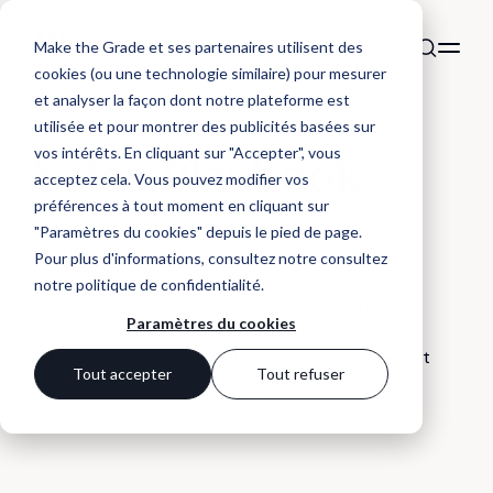
Make the Grade et ses partenaires utilisent des
cookies (ou une technologie similaire) pour mesurer
et analyser la façon dont notre plateforme est
utilisée et pour montrer des publicités basées sur
DÉFINITION
vos intérêts. En cliquant sur "Accepter", vous
Sales Playbook
acceptez cela. Vous pouvez modifier vos
préférences à tout moment en cliquant sur
"Paramètres du cookies" depuis le pied de page.
Recueil opérationnel centralisant les meilleures
Pour plus d'informations, consultez notre
consultez
méthodes, arguments et outils d'aide à la vente
notre politique de confidentialité
.
d'une entreprise. Ce guide sert de référence
Paramètres du cookies
commune pour harmoniser le discours des
commerciaux, faciliter l'intégration des recrues et
Tout accepter
Tout refuser
augmenter la performance globale des ventes.