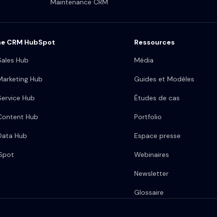
Maintenance CRM
me CRM HubSpot
Ressources
ales Hub
Média
arketing Hub
Guides et Modèles
ervice Hub
Études de cas
Content Hub
Portfolio
Data Hub
Espace presse
bSpot
Webinaires
Newsletter
Glossaire