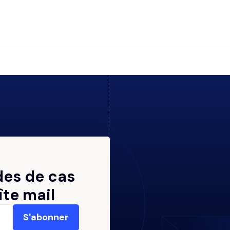
des de cas
îte mail