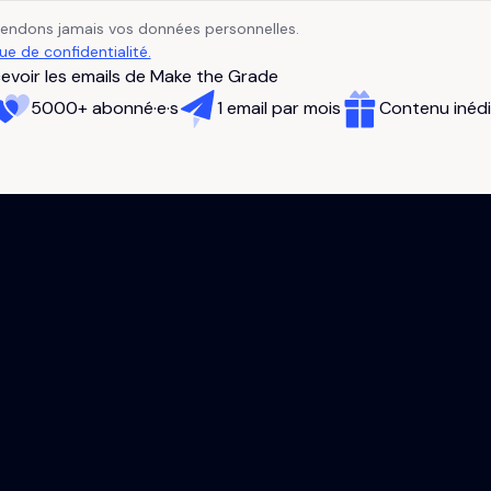
vendons jamais vos données personnelles.
que de confidentialité.
evoir les emails de Make the Grade
5000+ abonné·e·s
1 email par mois
Contenu inédi