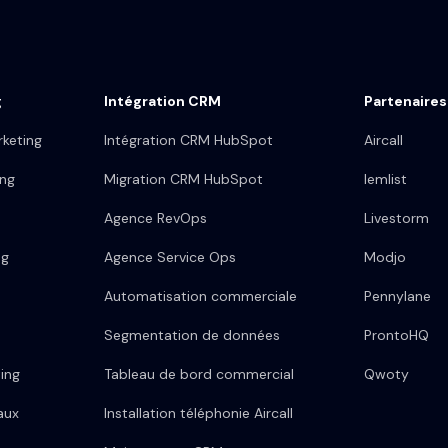
g
Intégration CRM
Partenaires
keting
Intégration CRM HubSpot
Aircall
ing
Migration CRM HubSpot
lemlist
Agence RevOps
Livestorm
ng
Agence Service Ops
Modjo
Automatisation commerciale
Pennylane
Segmentation de données
ProntoHQ
ing
Tableau de bord commercial
Qwoty
aux
Installation téléphonie Aircall