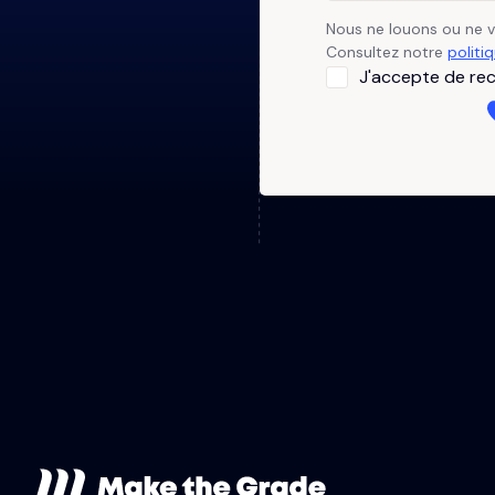
Nous ne louons ou ne 
Consultez notre
politi
J'accepte de rec