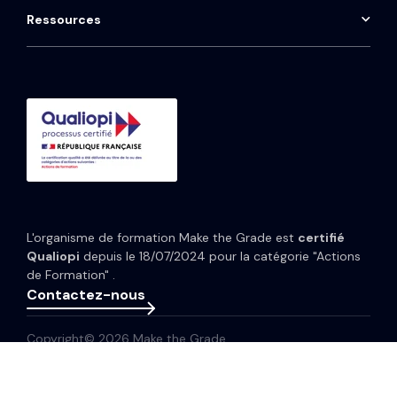
Qwoty
HubSpot Marketing Hub
Maintenance CRM
Ressources
Consulting HubSpot
Média
HubSpot Service Hub
Formation CRM HubSpot
Guides et Modèles
HubSpot Content Hub
Implémentation IA HubSpot
Études de cas
HubSpot Data Hub
Portfolio
Tarifs HubSpot
Espace presse
Webinaires
Newsletter
L'organisme de formation Make the Grade est
certifié
Glossaire
Qualiopi
depuis le 18/07/2024 pour la catégorie "Actions
de Formation" .
Contactez-nous
Copyright© 2026 Make the Grade
Politique de confidentialité
Mentions légales
Plan de site