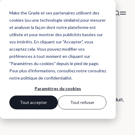
Make the Grade et ses partenaires utilisent des
cookies (ou une technologie similaire) pour mesurer
et analyser la façon dont notre plateforme est
utilisée et pour montrer des publicités basées sur
DÉFINITION
vos intérêts. En cliquant sur "Accepter", vous
Campagne
acceptez cela. Vous pouvez modifier vos
préférences à tout moment en cliquant sur
Marketing
"Paramètres du cookies" depuis le pied de page.
Pour plus d'informations, consultez notre
consultez
notre politique de confidentialité
.
Campagne Marketing : ensemble d'actions
Paramètres du cookies
stratégiques et opérationnelles déterminées et
coordonnées dans le but de promouvoir un produit,
Tout accepter
Tout refuser
un service ou un message auprès de clients ou
prospects ciblés.