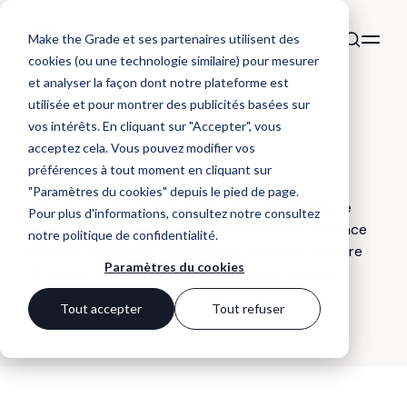
Make the Grade et ses partenaires utilisent des
cookies (ou une technologie similaire) pour mesurer
et analyser la façon dont notre plateforme est
utilisée et pour montrer des publicités basées sur
DÉFINITION
vos intérêts. En cliquant sur "Accepter", vous
Taux de clic
acceptez cela. Vous pouvez modifier vos
préférences à tout moment en cliquant sur
"Paramètres du cookies" depuis le pied de page.
Taux de clic ou click through rate CTR, désigne le
Pour plus d'informations, consultez notre
consultez
nombre de visiteurs qui ont cliqué sur une annonce
notre politique de confidentialité
.
d’un site internet. C’est le rapport entre le nombre
Paramètres du cookies
de clics et le nombre d’impressions sur la page.
Tout accepter
Tout refuser