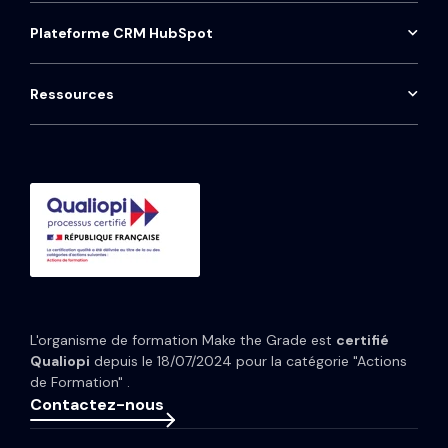
Jobs
HIRING
Pennylane
Tableau de bord commercial
Audit HubSpot
Plateforme CRM HubSpot
Contact
ProntoHQ
HubSpot Sales Hub
Installation téléphonie Aircall
Onboarding HubSpot
Qwoty
HubSpot Marketing Hub
Maintenance CRM
Ressources
Consulting HubSpot
Média
HubSpot Service Hub
Formation CRM HubSpot
Guides et Modèles
HubSpot Content Hub
Implémentation IA HubSpot
Études de cas
HubSpot Data Hub
Portfolio
Tarifs HubSpot
Espace presse
Webinaires
Newsletter
L'organisme de formation Make the Grade est
certifié
Glossaire
Qualiopi
depuis le 18/07/2024 pour la catégorie "Actions
de Formation" .
Contactez-nous