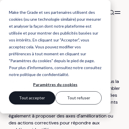
Make the Grade et ses partenaires utilisent des
cookies (ou une technologie similaire) pour mesurer
et analyser la façon dont notre plateforme est
utilisée et pour montrer des publicités basées sur
DÉFINITION
vos intérêts. En cliquant sur "Accepter", vous
Rapport
acceptez cela. Vous pouvez modifier vos
préférences à tout moment en cliquant sur
d'étonnement
"Paramètres du cookies" depuis le pied de page.
Pour plus d'informations, consultez notre
consultez
notre politique de confidentialité
.
Rapport d'étonnement : observation critique sous la
Paramètres du cookies
forme d'un document écrit qui consiste à rassembler
des commentaires, des évaluations et des données
Tout accepter
Tout refuser
afin de mettre en lumière des éléments surprenants
ou inattendus dans un contexte donné. Il vise
également à proposer des axes d'amélioration ou
des actions correctives pour répondre aux