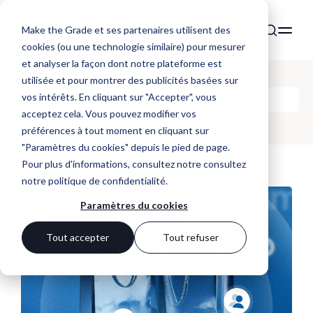
Make the Grade et ses partenaires utilisent des
cookies (ou une technologie similaire) pour mesurer
et analyser la façon dont notre plateforme est
utilisée et pour montrer des publicités basées sur
vos intérêts. En cliquant sur "Accepter", vous
Make the Noise
acceptez cela. Vous pouvez modifier vos
Tous
Website
Marketing
HubSpot
CRM
préférences à tout moment en cliquant sur
"Paramètres du cookies" depuis le pied de page.
Pour plus d'informations, consultez notre
consultez
notre politique de confidentialité
.
Paramètres du cookies
Tout accepter
Tout refuser