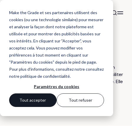
Make the Grade et ses partenaires utilisent des
cookies (ou une technologie similaire) pour mesurer
et analyser la façon dont notre plateforme est
utilisée et pour montrer des publicités basées sur
DÉFINITION
vos intérêts. En cliquant sur "Accepter", vous
Alt text
acceptez cela. Vous pouvez modifier vos
préférences à tout moment en cliquant sur
"Paramètres du cookies" depuis le pied de page.
Balise Alternative ou « Alt text » en anglais, est un
Pour plus d'informations, consultez notre
consultez
terme qui décrit le contenu d’une image pour faciliter
notre politique de confidentialité
.
sa compréhension par les moteurs de recherche. Elle
Paramètres du cookies
est notamment utilisée par les personnes mal-
voyantes.
Tout accepter
Tout refuser