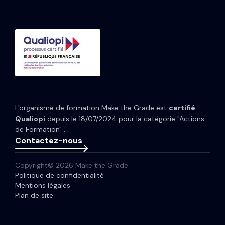
Formation CRM HubSpot
Guides et Modèles
HubSpot Content Hub
Implémentation IA HubSpot
Études de cas
HubSpot Data Hub
Portfolio
Tarifs HubSpot
Espace presse
Webinaires
Newsletter
L'organisme de formation Make the Grade est
certifié
Glossaire
Qualiopi
depuis le 18/07/2024 pour la catégorie "Actions
de Formation" .
Contactez-nous
Copyright© 2026 Make the Grade
Politique de confidentialité
Mentions légales
Plan de site