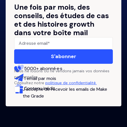
Une fois par mois, des
conseils, des études de cas
et des histoires growth
dans votre boîte mail
5000+ abonné·e·s
Nous ne louons ou ne vendons jamais vos données
personnelles.
1 email par mois
Consultez notre
politique de confidentialité.
Contenu inédit
J'accepte de recevoir les emails de Make
the Grade