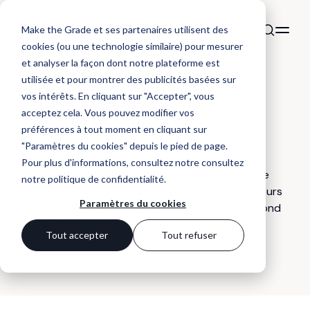
Make the Grade et ses partenaires utilisent des
cookies (ou une technologie similaire) pour mesurer
et analyser la façon dont notre plateforme est
utilisée et pour montrer des publicités basées sur
DÉFINITION
vos intérêts. En cliquant sur "Accepter", vous
Gradient
acceptez cela. Vous pouvez modifier vos
préférences à tout moment en cliquant sur
"Paramètres du cookies" depuis le pied de page.
Gradient ou dégradé en français, désigne la
Pour plus d'informations, consultez notre
consultez
transition d’une couleur à une autre sur un même
notre politique de confidentialité
.
visuel, utilisé par les webdesigners. Il existe plusieurs
Paramètres du cookies
styles de gradient : Linear, Radial, Anglular, Diamond
et Mesh.
Tout accepter
Tout refuser