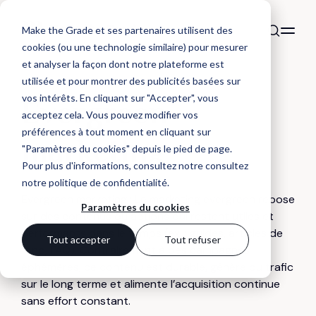
Make the Grade et ses partenaires utilisent des
cookies (ou une technologie similaire) pour mesurer
et analyser la façon dont notre plateforme est
utilisée et pour montrer des publicités basées sur
DÉFINITION
vos intérêts. En cliquant sur "Accepter", vous
Evergreen
acceptez cela. Vous pouvez modifier vos
préférences à tout moment en cliquant sur
marketing
"Paramètres du cookies" depuis le pied de page.
Pour plus d'informations, consultez notre
consultez
notre politique de confidentialité
.
Evergreen marketing : Le marketing evergreen repose
Paramètres du cookies
sur des contenus ou actions qui restent utiles et
performants dans le temps (ex. : guides, articles de
Tout accepter
Tout refuser
fond, FAQ). Contrairement à des campagnes
éphémères, ce contenu est durable, génère du trafic
sur le long terme et alimente l’acquisition continue
sans effort constant.