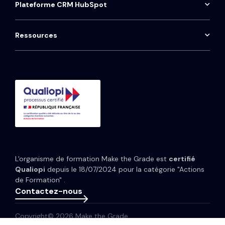
Audit HubSpot
Plateforme CRM HubSpot
Contact
ProntoHQ
HubSpot Sales Hub
Installation téléphonie Aircall
Onboarding HubSpot
Qwoty
HubSpot Marketing Hub
Maintenance CRM
Ressources
Consulting HubSpot
Média
HubSpot Service Hub
Formation CRM HubSpot
Guides et Modèles
HubSpot Content Hub
Implémentation IA HubSpot
Études de cas
HubSpot Data Hub
Portfolio
Tarifs HubSpot
Espace presse
Webinaires
Newsletter
L'organisme de formation Make the Grade est
certifié
Glossaire
Qualiopi
depuis le 18/07/2024 pour la catégorie "Actions
de Formation" .
Contactez-nous
Copyright© 2026 Make the Grade