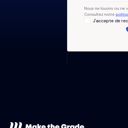
Nous ne louons ou ne 
Consultez notre
politi
J'accepte de rec