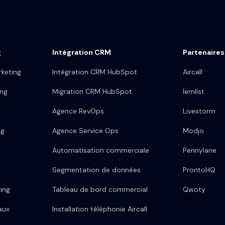
g
Intégration CRM
Partenaires
keting
Intégration CRM HubSpot
Aircall
ing
Migration CRM HubSpot
lemlist
Agence RevOps
Livestorm
ng
Agence Service Ops
Modjo
Automatisation commerciale
Pennylane
Segmentation de données
ProntoHQ
ing
Tableau de bord commercial
Qwoty
aux
Installation téléphonie Aircall