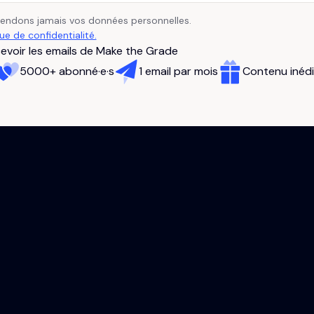
vendons jamais vos données personnelles.
que de confidentialité.
evoir les emails de Make the Grade
5000+ abonné·e·s
1 email par mois
Contenu inédi