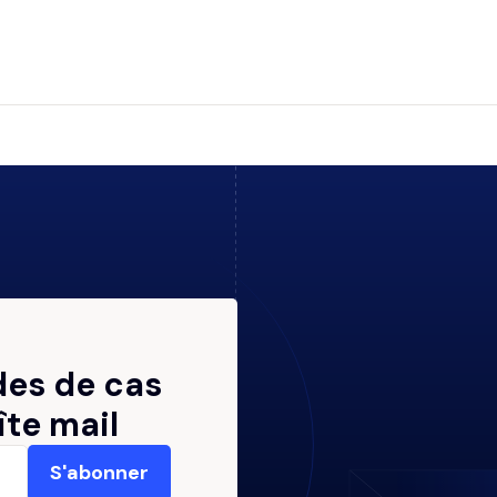
des de cas
îte mail