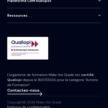
Plateforme CRM HubSpot
Contact
ProntoHQ
HubSpot Sales Hub
Installation téléphonie Aircall
Onboarding HubSpot
Qwoty
HubSpot Marketing Hub
Maintenance CRM
Ressources
Consulting HubSpot
Média
HubSpot Service Hub
Formation CRM HubSpot
Guides et Modèles
HubSpot Content Hub
Implémentation IA HubSpot
Études de cas
HubSpot Data Hub
Portfolio
Tarifs HubSpot
Espace presse
Webinaires
Newsletter
L'organisme de formation Make the Grade est
certifié
Glossaire
Qualiopi
depuis le 18/07/2024 pour la catégorie "Actions
de Formation" .
Contactez-nous
Copyright© 2026 Make the Grade
Politique de confidentialité