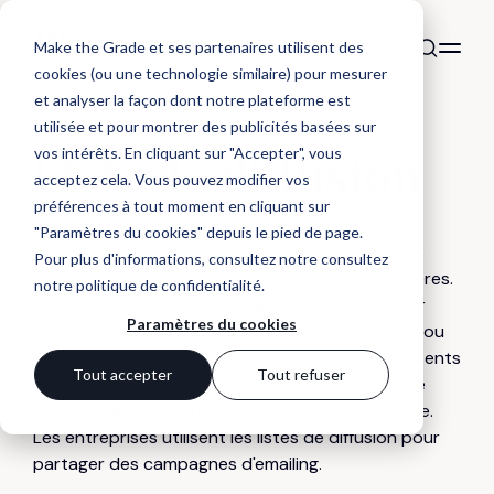
Make the Grade et ses partenaires utilisent des
cookies (ou une technologie similaire) pour mesurer
et analyser la façon dont notre plateforme est
utilisée et pour montrer des publicités basées sur
DÉFINITION
vos intérêts. En cliquant sur "Accepter", vous
Liste de diffusion
acceptez cela. Vous pouvez modifier vos
préférences à tout moment en cliquant sur
"Paramètres du cookies" depuis le pied de page.
Liste de diffusion : désigne un groupe d'adresses
Pour plus d'informations, consultez notre
consultez
email segmentées en fonction de différents critères.
notre politique de confidentialité
.
Cela peut être par rapport au métier, au secteur
Paramètres du cookies
d'activité, au statut du contact, s'il est un client ou
un prospect par exemple. Les destinataires présents
Tout accepter
Tout refuser
dans une même liste de diffusion vont recevoir le
même email marketing de la part d'une entreprise.
Les entreprises utilisent les listes de diffusion pour
partager des campagnes d'emailing.