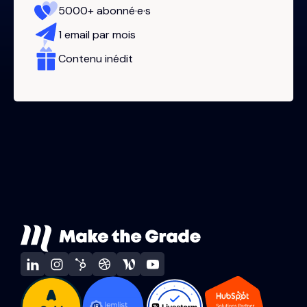
5000+ abonné·e·s
1 email par mois
Contenu inédit