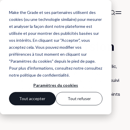
Make the Grade et ses partenaires utilisent des
cookies (ou une technologie similaire) pour mesurer
et analyser la façon dont notre plateforme est
utilisée et pour montrer des publicités basées sur
DÉFINITION
vos intérêts. En cliquant sur "Accepter", vous
Micro-conversion
acceptez cela. Vous pouvez modifier vos
préférences à tout moment en cliquant sur
"Paramètres du cookies" depuis le pied de page.
Action intermédiaire réalisée par un utilisateur (clic,
Pour plus d'informations, consultez notre
consultez
téléchargement, inscription newsletter) qui
notre politique de confidentialité
.
témoigne d'un intérêt réel avant l'achat final. Le suivi
Paramètres du cookies
de ces étapes permet de mesurer la santé du
parcours client et d'identifier précisément les points
Tout accepter
Tout refuser
de blocage sur un site web.