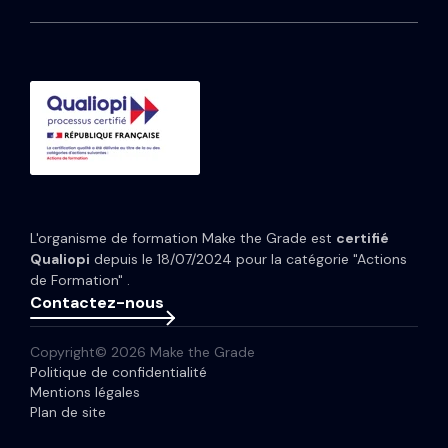
Média
HubSpot Service Hub
Formation CRM HubSpot
Guides et Modèles
HubSpot Content Hub
Implémentation IA HubSpot
Études de cas
HubSpot Data Hub
Portfolio
Tarifs HubSpot
Espace presse
Webinaires
Newsletter
L'organisme de formation Make the Grade est
certifié
Glossaire
Qualiopi
depuis le 18/07/2024 pour la catégorie "Actions
de Formation" .
Contactez-nous
Copyright© 2026 Make the Grade
Politique de confidentialité
Mentions légales
Plan de site