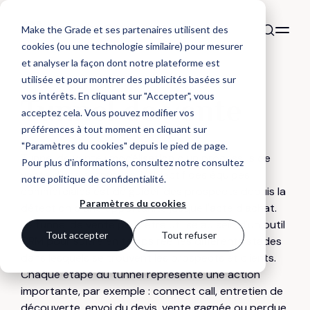
Make the Grade et ses partenaires utilisent des
cookies (ou une technologie similaire) pour mesurer
et analyser la façon dont notre plateforme est
utilisée et pour montrer des publicités basées sur
DÉFINITION
vos intérêts. En cliquant sur "Accepter", vous
Tunnel de vente
acceptez cela. Vous pouvez modifier vos
préférences à tout moment en cliquant sur
"Paramètres du cookies" depuis le pied de page.
Tunnel de vente : modélisation d'un processus de
Pour plus d'informations, consultez notre
consultez
vente d'une entreprise. L'objectif des équipes
notre politique de confidentialité
.
commerciales est de guider des prospects depuis la
Paramètres du cookies
détection d'une opportunité jusque l'acte d'achat.
Le tunnel de vente peut être utilisé au sein d'un outil
Tout accepter
Tout refuser
CRM pour suivre en temps réel les différents stades
dans lesquels se trouvent les prospects et clients.
Chaque étape du tunnel représente une action
importante, par exemple : connect call, entretien de
découverte, envoi du devis, vente gagnée ou perdue,