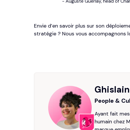
- Auguste Guerlay, head of Chan
Envie d’en savoir plus sur son déploiem
stratégie ?
Nous vous accompagnons lo
Ghislai
People & Cu
Ayant fait me
humain chez Ma
marque employe