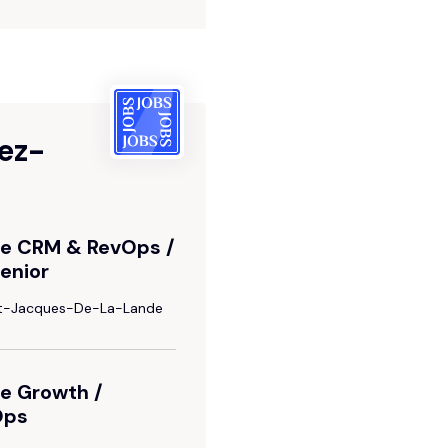
Optimisez vos fonctionnalités
Captivez vos prospects
Google Ads
Captez votre cible
ez-
.e CRM & RevOps /
enior
nt-Jacques-De-La-Lande
e Growth /
Ops