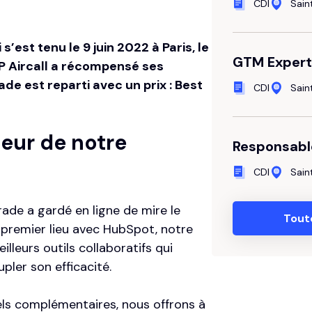
CDI
Sai
’est tenu le 9 juin 2022 à Paris, le
GTM Expert
P Aircall a récompensé ses
ade est reparti avec un prix : Best
CDI
Sai
oeur de notre
Responsabl
CDI
Sai
ade a gardé en ligne de mire le
Tout
premier lieu avec
HubSpot
, notre
lleurs outils collaboratifs qui
pler son efficacité.
ls complémentaires, nous offrons à