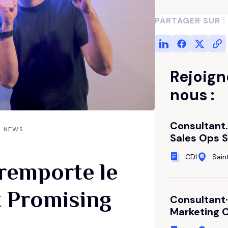
Entretenez vos données CRM
Diffusez le bon message
PARTAGER SUR :
Découvrir notre expertise
Stratégie Réseaux Sociaux
Maîtrisez votre e-réputation
Rejoign
nous :
Consultant
NEWS
Sales Ops S
CDI
Sai
remporte le
 Promising
Consultant·
Marketing 