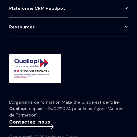
Pennylane
Tableau de bord commercial
Audit HubSpot
Plateforme CRM HubSpot
Contact
ProntoHQ
HubSpot Sales Hub
Installation téléphonie Aircall
Onboarding HubSpot
Qwoty
HubSpot Marketing Hub
Maintenance CRM
Ressources
Consulting HubSpot
Média
HubSpot Service Hub
Formation CRM HubSpot
Guides et Modèles
HubSpot Content Hub
Implémentation IA HubSpot
Études de cas
HubSpot Data Hub
Portfolio
Tarifs HubSpot
Espace presse
Webinaires
Newsletter
L'organisme de formation Make the Grade est
certifié
Glossaire
Qualiopi
depuis le 18/07/2024 pour la catégorie "Actions
de Formation" .
Contactez-nous
Copyright© 2026 Make the Grade