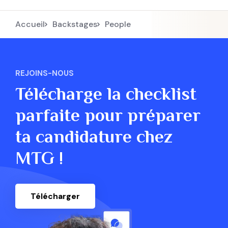
Accueil
Backstages
people
REJOINS-NOUS
Télécharge la checklist
parfaite pour préparer
ta candidature chez
MTG !
Télécharger