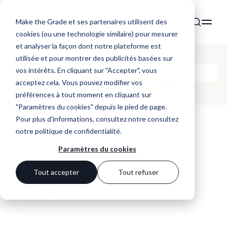
Make the Grade et ses partenaires utilisent des
cookies (ou une technologie similaire) pour mesurer
et analyser la façon dont notre plateforme est
utilisée et pour montrer des publicités basées sur
vos intérêts. En cliquant sur "Accepter", vous
Backstages
acceptez cela. Vous pouvez modifier vos
Tous
People
Culture
Social
News
préférences à tout moment en cliquant sur
"Paramètres du cookies" depuis le pied de page.
Pour plus d'informations, consultez notre
consultez
notre politique de confidentialité
.
Paramètres du cookies
Backstages
Tout accepter
Tout refuser