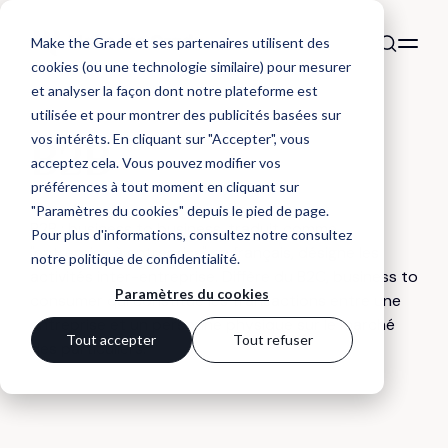
Make the Grade et ses partenaires utilisent des
cookies (ou une technologie similaire) pour mesurer
et analyser la façon dont notre plateforme est
utilisée et pour montrer des publicités basées sur
DÉFINITION
vos intérêts. En cliquant sur "Accepter", vous
B2B
acceptez cela. Vous pouvez modifier vos
préférences à tout moment en cliquant sur
"Paramètres du cookies" depuis le pied de page.
B2B : business to business, traduit comme
Pour plus d'informations, consultez notre
consultez
"entreprise à entreprise" en français, désigne les
notre politique de confidentialité
.
activités inter-entreprise. Diffère du B2C, business to
Paramètres du cookies
consumer qui constitue les transactions entre une
entreprise et un personne physique sur le marché
Tout accepter
Tout refuser
des particuliers.