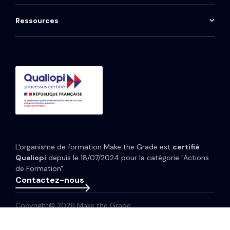
Installation téléphonie Aircall
Onboarding HubSpot
Qwoty
HubSpot Marketing Hub
Maintenance CRM
Ressources
Consulting HubSpot
Média
HubSpot Service Hub
Formation CRM HubSpot
Guides et Modèles
HubSpot Content Hub
Implémentation IA HubSpot
Études de cas
HubSpot Data Hub
Portfolio
Tarifs HubSpot
Espace presse
Webinaires
Newsletter
L'organisme de formation Make the Grade est
certifié
Glossaire
Qualiopi
depuis le 18/07/2024 pour la catégorie "Actions
de Formation" .
Contactez-nous
Copyright© 2026 Make the Grade
Politique de confidentialité
Mentions légales