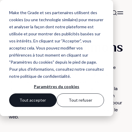
Make the Grade et ses partenaires utilisent des
cookies (ou une technologie similaire) pour mesurer
et analyser la façon dont notre plateforme est
utilisée et pour montrer des publicités basées sur
DÉFINITION
vos intérêts. En cliquant sur "Accepter", vous
Creative Commons
acceptez cela. Vous pouvez modifier vos
préférences à tout moment en cliquant sur
"Paramètres du cookies" depuis le pied de page.
Creative Commons : désigne un logiciel éditeur de
Pour plus d'informations, consultez notre
consultez
licences de droits d'auteurs pour protéger les
notre politique de confidentialité
.
propriétaires de contenus originaux. Il existe
Paramètres du cookies
différents types de licence qui vont règlementer la
reproduction, la distribution et la communication
Tout accepter
Tout refuser
d'un contenu au public. Ces licences sont utiles pour
protéger des photos, des visuels, des textes sur le
web.