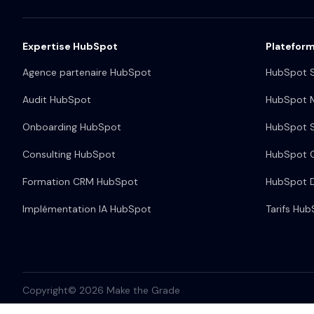
Expertise HubSpot
Platefor
Agence partenaire HubSpot
HubSpot S
Audit HubSpot
HubSpot M
Onboarding HubSpot
HubSpot S
Consulting HubSpot
HubSpot 
Formation CRM HubSpot
HubSpot 
Implémentation IA HubSpot
Tarifs Hu
Copyright© 2026 Make the Grade