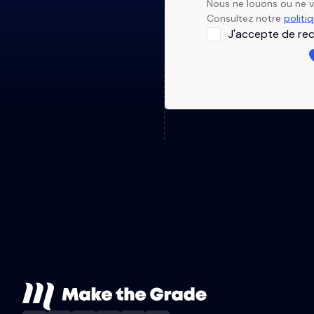
Nous ne louons ou ne 
Consultez notre
politi
J'accepte de rec