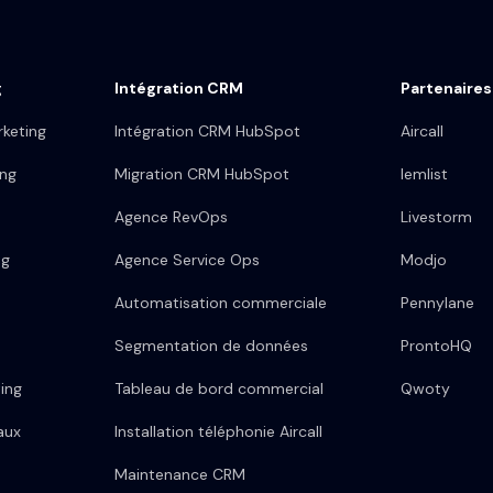
g
Intégration CRM
Partenaires
keting
Intégration CRM HubSpot
Aircall
ing
Migration CRM HubSpot
lemlist
Agence RevOps
Livestorm
ng
Agence Service Ops
Modjo
Automatisation commerciale
Pennylane
Segmentation de données
ProntoHQ
ing
Tableau de bord commercial
Qwoty
aux
Installation téléphonie Aircall
Maintenance CRM