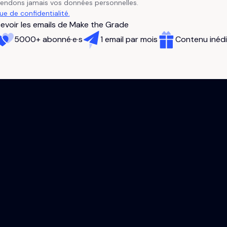
vendons jamais vos données personnelles.
que de confidentialité.
evoir les emails de Make the Grade
5000+ abonné·e·s
1 email par mois
Contenu inédi