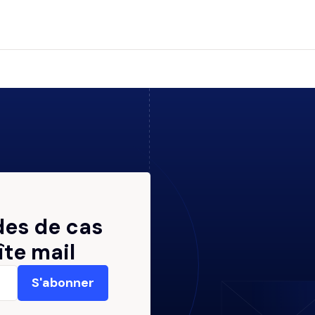
des de cas
îte mail