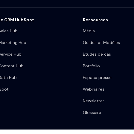
me CRM HubSpot
Ressources
ales Hub
Média
arketing Hub
Guides et Modèles
ervice Hub
Études de cas
Content Hub
Portfolio
Data Hub
Espace presse
bSpot
Webinaires
Newsletter
Glossaire