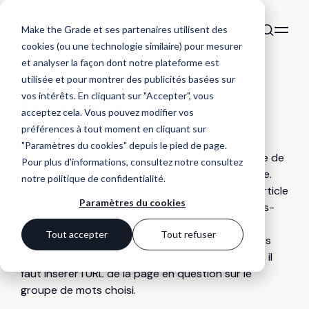
Make the Grade et ses partenaires utilisent des
cookies (ou une technologie similaire) pour mesurer
et analyser la façon dont notre plateforme est
utilisée et pour montrer des publicités basées sur
DÉFINITION
vos intérêts. En cliquant sur "Accepter", vous
Hyperlien
acceptez cela. Vous pouvez modifier vos
préférences à tout moment en cliquant sur
"Paramètres du cookies" depuis le pied de page.
Hyperlien : désigne un lien appliqué sur un groupe de
Pour plus d'informations, consultez notre
consultez
mots-clés en rapport avec la ressource associée.
notre politique de confidentialité
.
Par exemple, on va poser un lien qui mène à un article
Paramètres du cookies
sur le marketing dans un paragraphe sur les mots-
clés "améliorer sa stratégie marketing". Ainsi, un
Tout accepter
Tout refuser
utilisateur va pouvoir naviguer entre les différents
liens d'un site internet. Pour ajouter un hyperlien, il
faut insérer l'URL de la page en question sur le
groupe de mots choisi.