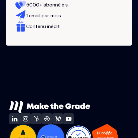
5000+ abonné·e·s
1 email par mois
Contenu inédit