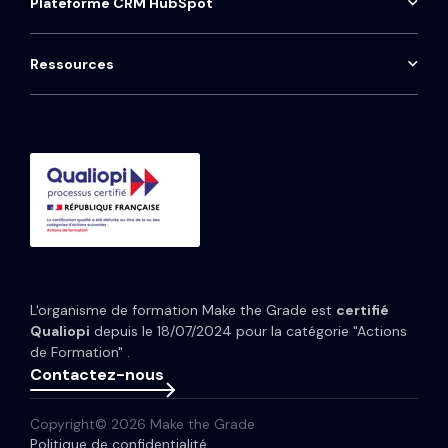
Plateforme CRM HubSpot
Contact
ProntoHQ
HubSpot Sales Hub
Installation téléphonie Aircall
Onboarding HubSpot
Qwoty
HubSpot Marketing Hub
Maintenance CRM
Ressources
Consulting HubSpot
Média
HubSpot Service Hub
Formation CRM HubSpot
Guides et Modèles
HubSpot Content Hub
Implémentation IA HubSpot
Études de cas
HubSpot Data Hub
Portfolio
Tarifs HubSpot
Espace presse
Webinaires
Newsletter
L'organisme de formation Make the Grade est
certifié
Glossaire
Qualiopi
depuis le 18/07/2024 pour la catégorie "Actions
de Formation" .
Contactez-nous
Copyright© 2026 Make the Grade
Politique de confidentialité