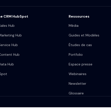
me CRM HubSpot
Ressources
ales Hub
Média
arketing Hub
Guides et Modèles
ervice Hub
Études de cas
Content Hub
Portfolio
Data Hub
Espace presse
bSpot
Webinaires
Newsletter
Glossaire