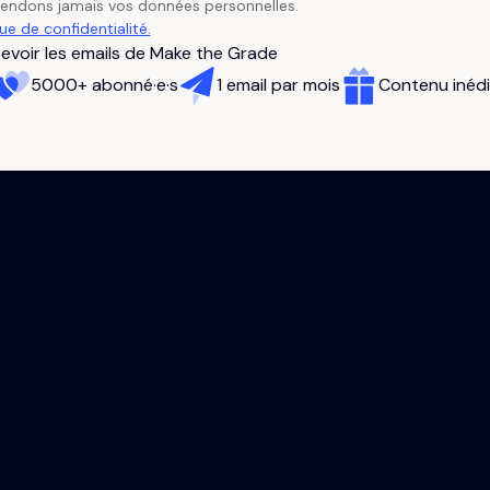
vendons jamais vos données personnelles.
que de confidentialité.
evoir les emails de Make the Grade
5000+ abonné·e·s
1 email par mois
Contenu inédi