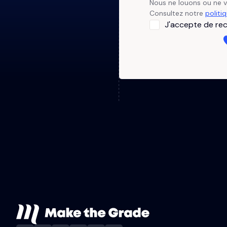
Nous ne louons ou ne 
Consultez notre
politi
J'accepte de rec