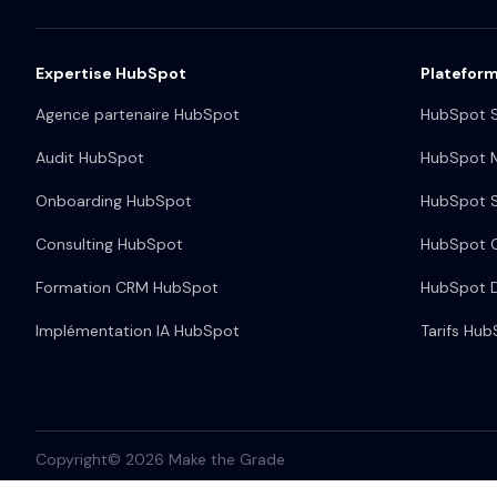
Expertise HubSpot
Platefor
Agence partenaire HubSpot
HubSpot S
Audit HubSpot
HubSpot M
Onboarding HubSpot
HubSpot S
Consulting HubSpot
HubSpot 
Formation CRM HubSpot
HubSpot 
Implémentation IA HubSpot
Tarifs Hu
Copyright© 2026 Make the Grade