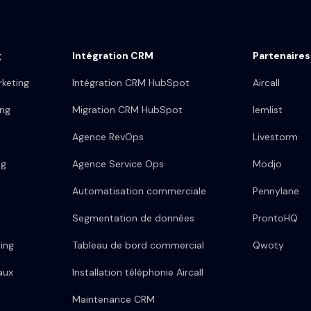
g
Intégration CRM
Partenaires
keting
Intégration CRM HubSpot
Aircall
ing
Migration CRM HubSpot
lemlist
Agence RevOps
Livestorm
ng
Agence Service Ops
Modjo
Automatisation commerciale
Pennylane
Segmentation de données
ProntoHQ
ing
Tableau de bord commercial
Qwoty
aux
Installation téléphonie Aircall
Maintenance CRM