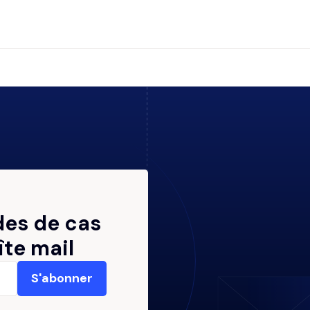
des de cas
îte mail