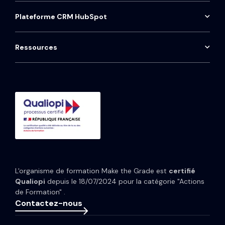
Jobs
HIRING
Pennylane
Tableau de bord commercial
Audit HubSpot
Plateforme CRM HubSpot
Contact
ProntoHQ
HubSpot Sales Hub
Installation téléphonie Aircall
Onboarding HubSpot
Qwoty
HubSpot Marketing Hub
Maintenance CRM
Ressources
Consulting HubSpot
Média
HubSpot Service Hub
Formation CRM HubSpot
Guides et Modèles
HubSpot Content Hub
Implémentation IA HubSpot
Études de cas
HubSpot Data Hub
Portfolio
Tarifs HubSpot
Espace presse
Webinaires
Newsletter
L'organisme de formation Make the Grade est
certifié
Glossaire
Qualiopi
depuis le 18/07/2024 pour la catégorie "Actions
de Formation" .
Contactez-nous