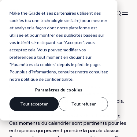
Make the Grade et ses partenaires utilisent des
cookies (ou une technologie similaire) pour mesurer
et analyser la façon dont notre plateforme est
utilisée et pour montrer des publicités basées sur
DÉFINITION
vos intérêts. En cliquant sur "Accepter", vous
Marronnier
acceptez cela. Vous pouvez modifier vos
préférences à tout moment en cliquant sur
marketing
"Paramètres du cookies" depuis le pied de page.
Pour plus d'informations, consultez notre
consultez
notre politique de confidentialité
.
Marronnier marketing : événement annuel
Paramètres du cookies
régulièrement mis en avant lors de campagnes
marketing dédiées. Par exemple : la galette des rois,
Tout accepter
Tout refuser
la Saint-Valentin, la fête des grands-mères, la
journée internationale des droits de la femme, etc.
Ces moments du calendrier sont pertinents pour les
entreprises qui peuvent prendre la parole dessus.