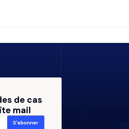
des de cas
îte mail