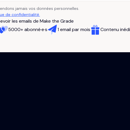
vendons jamais vos données personnelles.
que de confidentialité.
evoir les emails de Make the Grade
5000+ abonné·e·s
1 email par mois
Contenu inédi