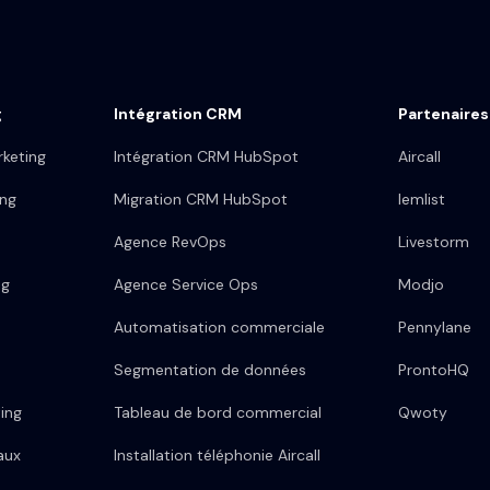
g
Intégration CRM
Partenaires
keting
Intégration CRM HubSpot
Aircall
ing
Migration CRM HubSpot
lemlist
Agence RevOps
Livestorm
ng
Agence Service Ops
Modjo
Automatisation commerciale
Pennylane
Segmentation de données
ProntoHQ
ing
Tableau de bord commercial
Qwoty
aux
Installation téléphonie Aircall