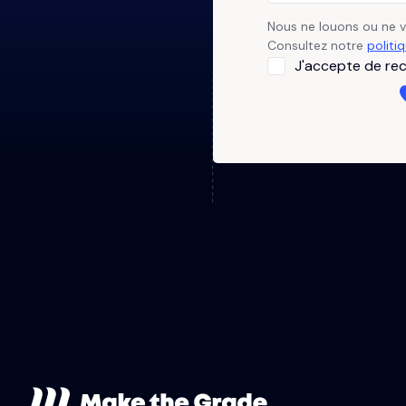
Nous ne louons ou ne 
Consultez notre
politi
J'accepte de rec