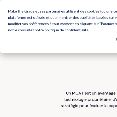
Make the Grade et ses partenaires utilisent des cookies (ou une te
plateforme est utilisée et pour montrer des publicités basées sur v
modifier vos préférences à tout moment en cliquant sur "Paramètres
notre
consultez notre politique de confidentialité
.
Que recherchez-vous ?
CAS CLIENTS
NOS PARTENAIRES OUTILS
NOS RESSOURCES
AGENCE
Expertise HubSpot
Intégration CRM
Découvrez nos services HubSpot
Générez plus de chiffre d'affaires
La satisfaction de nos clients est au cœur de nos
Chaque partenaire technologique est sélectionné
Nos contenus aident les entreprises ambitieuses
Nous soutenons la croissance des entreprises à
projets de site web, marketing et CRM.
pour sa capacité à structurer un maillon clé de
à signer et fidéliser des nouveaux clients grâce au
travers l’acquisition de nouveaux clients.
votre stratégie Go-To-Market.
web.
Plateforme CRM HubSpot
Web Design
Découvrez les hubs HubSpot
Développez votre audience cible
Suggestions populaires
Acquisition Marketing
Convertissez plus de contacts qualifiés
Inbound Marketing
CRM
HubSpot
Un MOAT est un avantage co
technologie propriétaire, d’
stratégie pour évaluer la cap