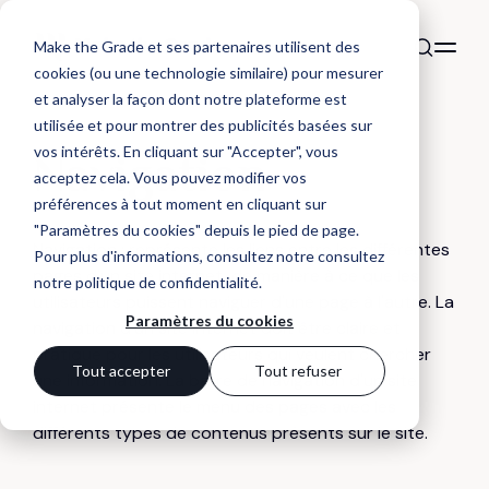
Make the Grade et ses partenaires utilisent des
cookies (ou une technologie similaire) pour mesurer
et analyser la façon dont notre plateforme est
utilisée et pour montrer des publicités basées sur
DÉFINITION
vos intérêts. En cliquant sur "Accepter", vous
Navigation
acceptez cela. Vous pouvez modifier vos
préférences à tout moment en cliquant sur
"Paramètres du cookies" depuis le pied de page.
Navigation : représente les liens entre les différentes
Pour plus d'informations, consultez notre
consultez
pages d'un site internet, de manière à ce que les
notre politique de confidentialité
.
utilisateurs puissent naviguer d'une page à l'autre. La
Paramètres du cookies
navigation d'un site internet doit être claire et
pratique pour les utilisateurs qui veulent chercher
Tout accepter
Tout refuser
une information. La barre de navigation d'un site
internet présente le menu des pages avec les
différents types de contenus présents sur le site.