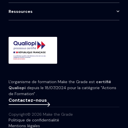
Installation téléphonie Aircall
Onboarding HubSpot
Qwoty
HubSpot Marketing Hub
Maintenance CRM
Ressources
Consulting HubSpot
Média
HubSpot Service Hub
Formation CRM HubSpot
Guides et Modèles
HubSpot Content Hub
Implémentation IA HubSpot
Études de cas
HubSpot Data Hub
Portfolio
Tarifs HubSpot
Espace presse
Webinaires
Newsletter
L'organisme de formation Make the Grade est
certifié
Glossaire
Qualiopi
depuis le 18/07/2024 pour la catégorie "Actions
de Formation" .
Contactez-nous
Copyright© 2026 Make the Grade
Politique de confidentialité
Mentions légales