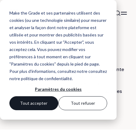
Make the Grade et ses partenaires utilisent des
cookies (ou une technologie similaire) pour mesurer
et analyser la façon dont notre plateforme est
utilisée et pour montrer des publicités basées sur
DÉFINITION
vos intérêts. En cliquant sur "Accepter", vous
Pipeline
acceptez cela. Vous pouvez modifier vos
préférences à tout moment en cliquant sur
"Paramètres du cookies" depuis le pied de page.
Pipeline : permet de visualiser le processus de vente
Pour plus d'informations, consultez notre
consultez
et d'assurer le suivi de ses transactions.
notre politique de confidentialité
.
Accompagne la prise des décisions et facilite
Paramètres du cookies
l'anticipation des zones de risques afin de saisir les
opportunités.
Tout accepter
Tout refuser