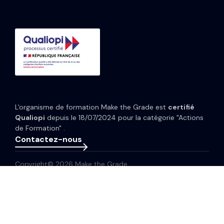
Formation CRM HubSpot
Guides et Modèles
HubSpot Content Hub
Implémentation IA HubSpot
Études de cas
HubSpot Data Hub
Portfolio
Tarifs HubSpot
Espace presse
Webinaires
Newsletter
L'organisme de formation Make the Grade est
certifié
Glossaire
Qualiopi
depuis le 18/07/2024 pour la catégorie "Actions
de Formation" .
Contactez-nous
Copyright© 2026 Make the Grade
Politique de confidentialité
Mentions légales
Plan de site