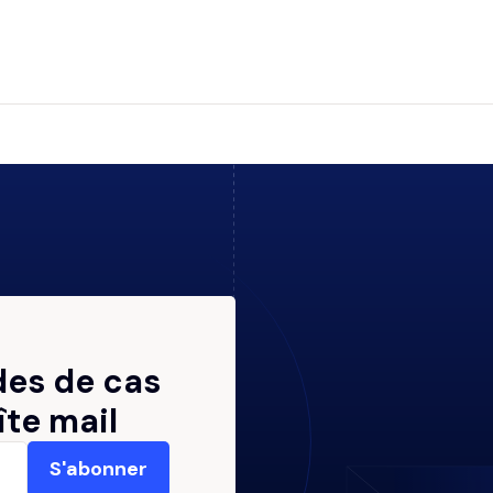
des de cas
îte mail