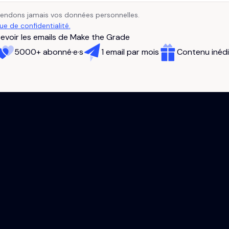
vendons jamais vos données personnelles.
que de confidentialité.
evoir les emails de Make the Grade
5000+ abonné·e·s
1 email par mois
Contenu inédi