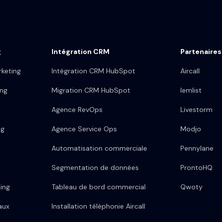
g
Intégration CRM
Partenaires
keting
Intégration CRM HubSpot
Aircall
ing
Migration CRM HubSpot
lemlist
Agence RevOps
Livestorm
ng
Agence Service Ops
Modjo
Automatisation commerciale
Pennylane
Segmentation de données
ProntoHQ
ing
Tableau de bord commercial
Qwoty
aux
Installation téléphonie Aircall