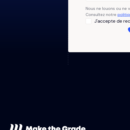
Nous ne louons ou ne 
Consultez notre
politi
J'accepte de rec