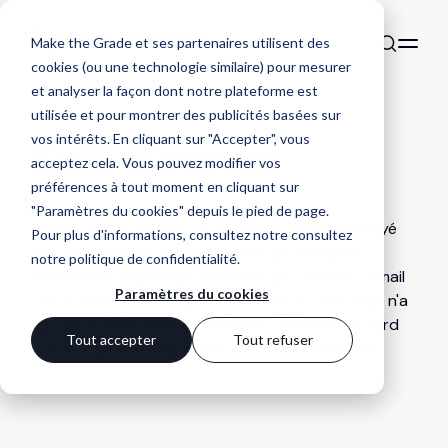
Make the Grade et ses partenaires utilisent des
cookies (ou une technologie similaire) pour mesurer
et analyser la façon dont notre plateforme est
utilisée et pour montrer des publicités basées sur
DÉFINITION
vos intérêts. En cliquant sur "Accepter", vous
Soft Bounce
acceptez cela. Vous pouvez modifier vos
préférences à tout moment en cliquant sur
"Paramètres du cookies" depuis le pied de page.
Soft bounce : désigne un message d'erreur envoyé
Pour plus d'informations, consultez notre
consultez
aux marketeurs pour les notifier que l'email du
notre politique de confidentialité
.
destinataire n'a pas pu être envoyé. L'adresse email
Paramètres du cookies
est correcte mais il faut recommencer l'envoi qui n'a
pas pu se faire momentanément. Différent du hard
Tout accepter
Tout refuser
bounce qui lui désigne un échec d'envoi définitif.