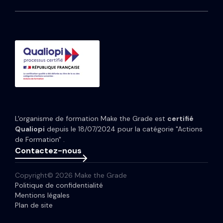
Média
HubSpot Service Hub
Formation CRM HubSpot
Guides et Modèles
HubSpot Content Hub
Implémentation IA HubSpot
Études de cas
HubSpot Data Hub
Portfolio
Tarifs HubSpot
Espace presse
Webinaires
Newsletter
L'organisme de formation Make the Grade est
certifié
Glossaire
Qualiopi
depuis le 18/07/2024 pour la catégorie "Actions
de Formation" .
Contactez-nous
Copyright© 2026 Make the Grade
Politique de confidentialité
Mentions légales
Plan de site