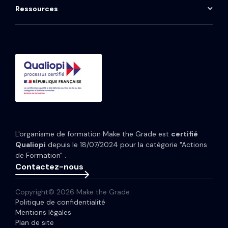
Qwoty
HubSpot Marketing Hub
Maintenance CRM
Ressources
Consulting HubSpot
Média
HubSpot Service Hub
Formation CRM HubSpot
Guides et Modèles
HubSpot Content Hub
Implémentation IA HubSpot
Études de cas
HubSpot Data Hub
Portfolio
Tarifs HubSpot
Espace presse
Webinaires
Newsletter
L'organisme de formation Make the Grade est
certifié
Glossaire
Qualiopi
depuis le 18/07/2024 pour la catégorie "Actions
de Formation" .
Contactez-nous
Copyright© 2026 Make the Grade
Politique de confidentialité
Mentions légales
Plan de site