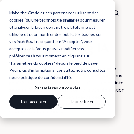
Make the Grade et ses partenaires utilisent des
cookies (ou une technologie similaire) pour mesurer
et analyser la façon dont notre plateforme est
utilisée et pour montrer des publicités basées sur
DÉFINITION
vos intérêts. En cliquant sur "Accepter", vous
Watermarking IA
acceptez cela. Vous pouvez modifier vos
préférences à tout moment en cliquant sur
"Paramètres du cookies" depuis le pied de page.
Le watermarking IA consiste à insérer de manière
Pour plus d'informations, consultez notre
consultez
invisible une signature numérique dans les contenus
notre politique de confidentialité
.
générés par l’intelligence artificielle. Cette empreinte
Paramètres du cookies
garantit l’authenticité, lutte contre la désinformation
et respecte la transparence vis-à-vis des
Tout accepter
Tout refuser
utilisateurs, tout en assurant la traçabilité des
créations automatiques.