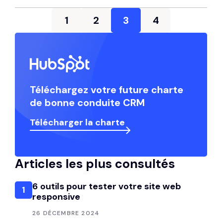
1
2
3
4
Téléchargez votre future charte
de bonne conduite CRM
Télécharger la charte
Articles les plus consultés
6 outils pour tester votre site web
1
responsive
26 DÉCEMBRE 2024