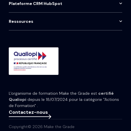
Audit HubSpot
Plateforme CRM HubSpot
Contact
ProntoHQ
HubSpot Sales Hub
Installation téléphonie Aircall
Onboarding HubSpot
Qwoty
HubSpot Marketing Hub
Maintenance CRM
Ressources
Consulting HubSpot
Média
HubSpot Service Hub
Formation CRM HubSpot
Guides et Modèles
HubSpot Content Hub
Implémentation IA HubSpot
Études de cas
HubSpot Data Hub
Portfolio
Tarifs HubSpot
Espace presse
Webinaires
Newsletter
L'organisme de formation Make the Grade est
certifié
Glossaire
Qualiopi
depuis le 18/07/2024 pour la catégorie "Actions
de Formation" .
Contactez-nous
Copyright© 2026 Make the Grade