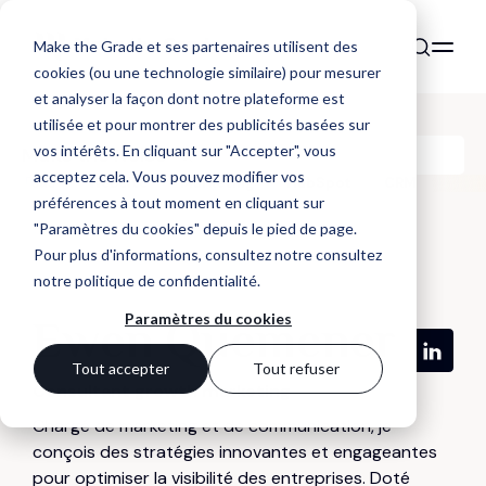
Make the Grade et ses partenaires utilisent des
cookies (ou une technologie similaire) pour mesurer
et analyser la façon dont notre plateforme est
utilisée et pour montrer des publicités basées sur
vos intérêts. En cliquant sur "Accepter", vous
Make the Noise
acceptez cela. Vous pouvez modifier vos
Tous
Website
Marketing
HubSpot
CRM
préférences à tout moment en cliquant sur
"Paramètres du cookies" depuis le pied de page.
Pour plus d'informations, consultez notre
consultez
notre politique de confidentialité
.
Paramètres du cookies
Ewen Quemener
Tout accepter
Tout refuser
Consultant growth marketing
Chargé de marketing et de communication, je
conçois des stratégies innovantes et engageantes
pour optimiser la visibilité des entreprises. Doté