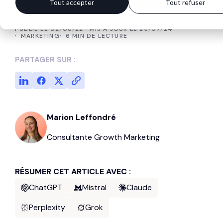
PUBLIÉ LE 02/08/22
MIS À JOUR LE 25/07/24
MARKETING
6 MIN DE LECTURE
PARTAGER SUR :
Marion Leffondré
Consultante Growth Marketing
RÉSUMER CET ARTICLE AVEC :
ChatGPT
Mistral
Claude
Perplexity
Grok