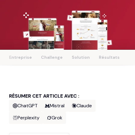
Entreprise
Challenge
Solution
Résultats
RÉSUMER CET ARTICLE AVEC :
ChatGPT
Mistral
Claude
Perplexity
Grok