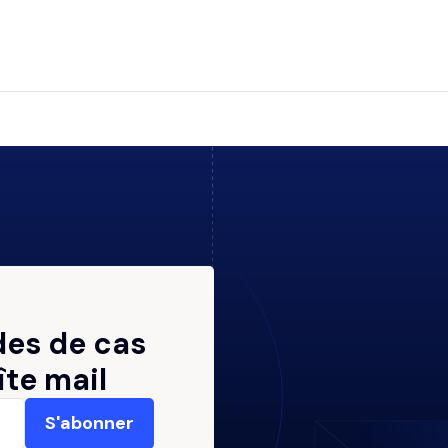
des de cas
îte mail