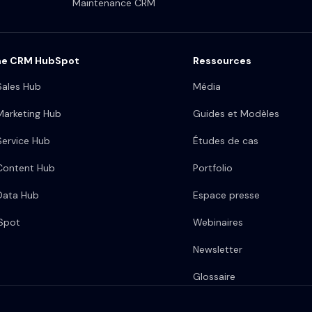
Maintenance CRM
me CRM HubSpot
Ressources
ales Hub
Média
arketing Hub
Guides et Modèles
ervice Hub
Études de cas
Content Hub
Portfolio
Data Hub
Espace presse
bSpot
Webinaires
Newsletter
Glossaire