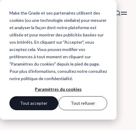
Make the Grade et ses partenaires utilisent des
cookies (ou une technologie similaire) pour mesurer
et analyser la façon dont notre plateforme est
utilisée et pour montrer des publicités basées sur
DÉFINITION
vos intérêts. En cliquant sur "Accepter", vous
Session
acceptez cela. Vous pouvez modifier vos
préférences à tout moment en cliquant sur
"Paramètres du cookies" depuis le pied de page.
Session : Période pendant laquelle un utilisateur
Pour plus d'informations, consultez notre
consultez
interagit avec un site web ou une application,
notre politique de confidentialité
.
comptabilisée depuis son arrivée jusqu’à son
Paramètres du cookies
inactivité ou sa fermeture. Elle sert à analyser le
comportement de navigation.
Tout accepter
Tout refuser