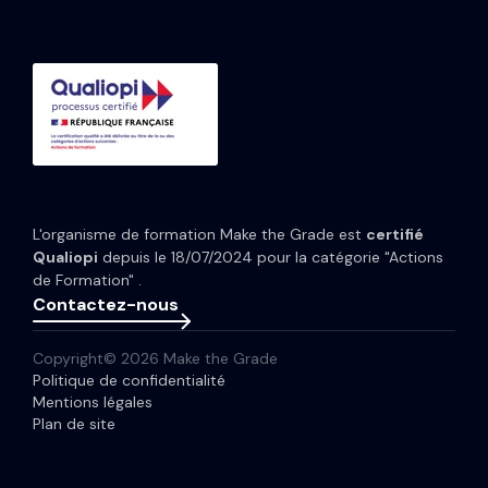
Formation CRM HubSpot
Guides et Modèles
HubSpot Content Hub
Implémentation IA HubSpot
Études de cas
HubSpot Data Hub
Portfolio
Tarifs HubSpot
Espace presse
Webinaires
Newsletter
L'organisme de formation Make the Grade est
certifié
Glossaire
Qualiopi
depuis le 18/07/2024 pour la catégorie "Actions
de Formation" .
Contactez-nous
Copyright© 2026 Make the Grade
Politique de confidentialité
Mentions légales
Plan de site