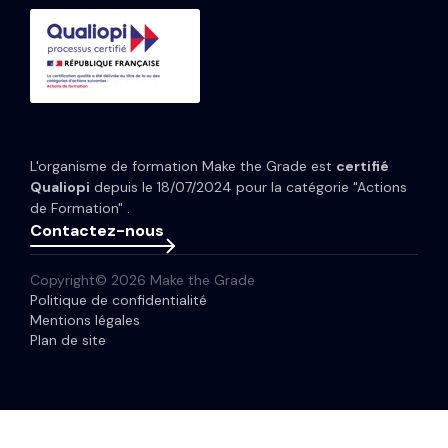
Études de cas
HubSpot Data Hub
Portfolio
Tarifs HubSpot
Espace presse
Webinaires
Newsletter
L'organisme de formation Make the Grade est
certifié
Glossaire
Qualiopi
depuis le 18/07/2024 pour la catégorie "Actions
de Formation" .
Contactez-nous
Copyright© 2026 Make the Grade
Politique de confidentialité
Mentions légales
Plan de site