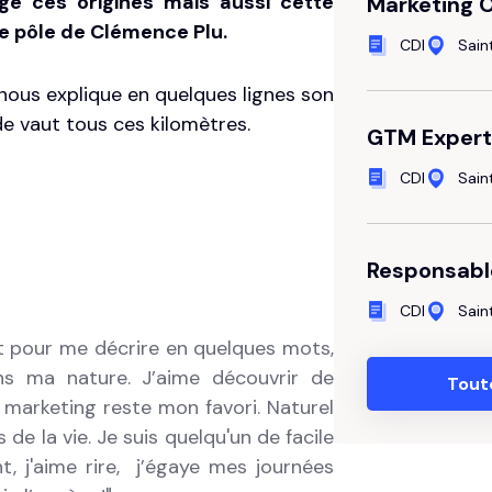
tage ces origines mais aussi cette
Marketing 
le pôle de Clémence Plu.
CDI
Sai
nous explique en quelques lignes son
e vaut tous ces kilomètres.
GTM Expert
CDI
Sai
Responsabl
CDI
Sai
 et pour me décrire en quelques mots,
ans ma nature. J’aime découvrir de
Tout
 marketing reste mon favori. Naturel
 de la vie. Je suis quelqu'un de facile
nt, j'aime rire, j’égaye mes journées