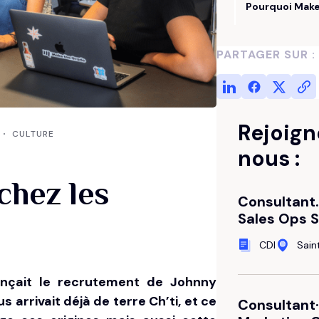
Entretenez vos données CRM
Diffusez le bon message
Pourquoi Make
Découvrir notre expertise
Stratégie Réseaux Sociaux
PARTAGER SUR :
Maîtrisez votre e-réputation
Rejoign
CULTURE
nous :
chez les
Consultant
Sales Ops S
CDI
Sai
onçait le recrutement de
Johnny
ous arrivait déjà de terre Ch’ti, et ce
Consultant·