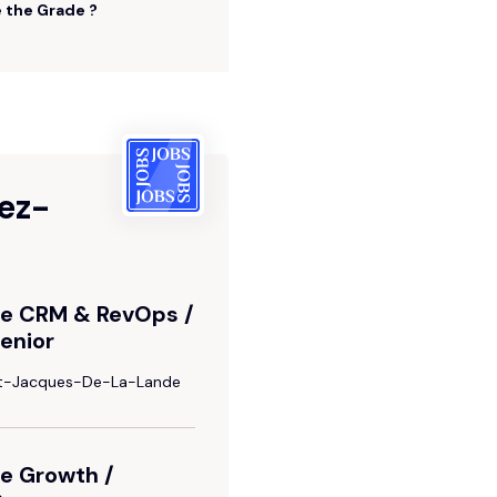
Optimisez vos fonctionnalités
Captivez vos prospects
 the Grade ?
Google Ads
Captez votre cible
ez-
.e CRM & RevOps /
enior
nt-Jacques-De-La-Lande
e Growth /