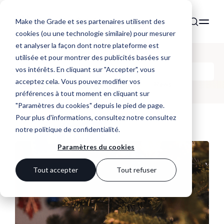
Make the Grade et ses partenaires utilisent des
cookies (ou une technologie similaire) pour mesurer
et analyser la façon dont notre plateforme est
utilisée et pour montrer des publicités basées sur
vos intérêts. En cliquant sur "Accepter", vous
Backstages
acceptez cela. Vous pouvez modifier vos
Tous
People
Culture
Social
News
préférences à tout moment en cliquant sur
"Paramètres du cookies" depuis le pied de page.
Pour plus d'informations, consultez notre
consultez
notre politique de confidentialité
.
Paramètres du cookies
Tout accepter
Tout refuser